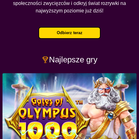
społeczności zwycięzców i odkryj świat rozrywki na
najwyższym poziomie już dziś!
Odbierz teraz
Najlepsze gry