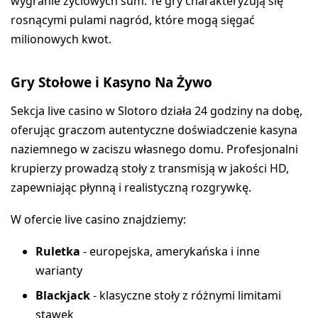
wygranie życiowych sum. Te gry charakteryzują się
rosnącymi pulami nagród, które mogą sięgać
milionowych kwot.
Gry Stołowe i Kasyno Na Żywo
Sekcja live casino w Slotoro działa 24 godziny na dobę,
oferując graczom autentyczne doświadczenie kasyna
naziemnego w zaciszu własnego domu. Profesjonalni
krupierzy prowadzą stoły z transmisją w jakości HD,
zapewniając płynną i realistyczną rozgrywkę.
W ofercie live casino znajdziemy:
Ruletka
- europejska, amerykańska i inne
warianty
Blackjack
- klasyczne stoły z różnymi limitami
stawek