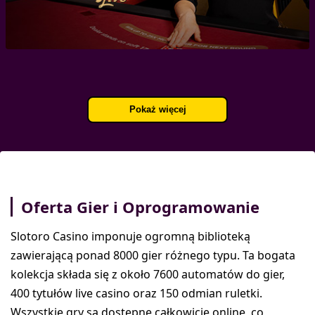
Pokaż więcej
Oferta Gier i Oprogramowanie
Slotoro Casino imponuje ogromną biblioteką
zawierającą ponad 8000 gier różnego typu. Ta bogata
kolekcja składa się z około 7600 automatów do gier,
400 tytułów live casino oraz 150 odmian ruletki.
Wszystkie gry są dostępne całkowicie online, co