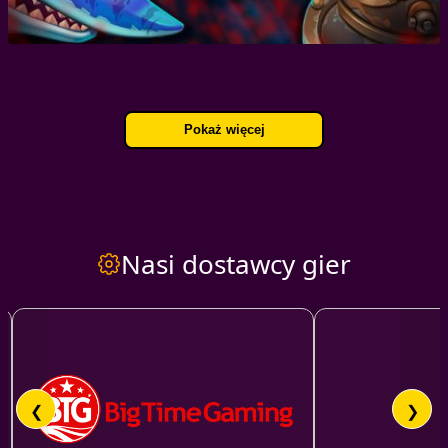
Pokaż więcej
Nasi dostawcy gier
❮
❯