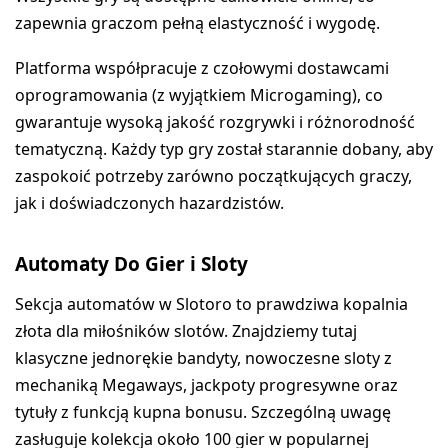
zapewnia graczom pełną elastyczność i wygodę.
Platforma współpracuje z czołowymi dostawcami
oprogramowania (z wyjątkiem Microgaming), co
gwarantuje wysoką jakość rozgrywki i różnorodność
tematyczną. Każdy typ gry został starannie dobany, aby
zaspokoić potrzeby zarówno początkujących graczy,
jak i doświadczonych hazardzistów.
Automaty Do Gier i Sloty
Sekcja automatów w Slotoro to prawdziwa kopalnia
złota dla miłośników slotów. Znajdziemy tutaj
klasyczne jednorękie bandyty, nowoczesne sloty z
mechaniką Megaways, jackpoty progresywne oraz
tytuły z funkcją kupna bonusu. Szczególną uwagę
zasługuje kolekcja około 100 gier w popularnej