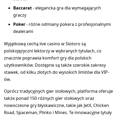
Baccarat
- elegancka gra dla wymagających
graczy
Poker
- różne odmiany pokera z profesjonalnymi
dealerami
Wyjątkową cechą live casino w Slotoro są
polskojęzyczni lektorzy w wybranych tytułach, co
znacznie poprawia komfort gry dla polskich
użytkowników. Dostępne są także szerokie zakresy
stawek, od kilku złotych do wysokich limitów dla VIP-
ów.
Oprócz tradycyjnych gier stołowych, platforma oferuje
także ponad 150 różnych gier stołowych oraz
nowoczesne gry błyskawiczne, takie jak JetX, Chicken
Road, Spaceman, Plinko i Mines. Te innowacyjne tytuły